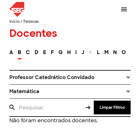
Início
/
Pessoas
Docentes
A
B
C
D
E
F
G
H
I
J
K
L
M
N
O
P
Professor Catedrático Convidado
Matemática
Limpar Filtros
Não foram encontrados docentes.