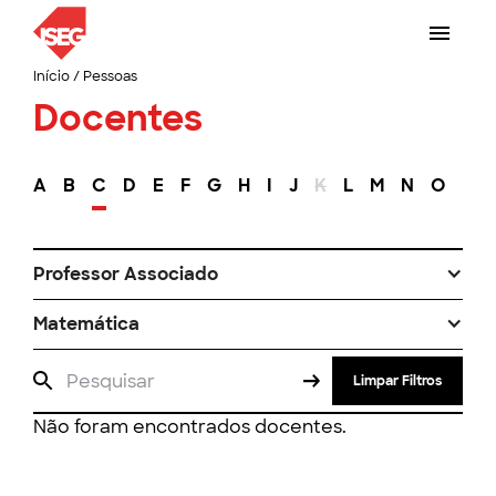
Início
/
Pessoas
Docentes
A
B
C
D
E
F
G
H
I
J
K
L
M
N
O
P
Professor Associado
Matemática
Limpar Filtros
Não foram encontrados docentes.