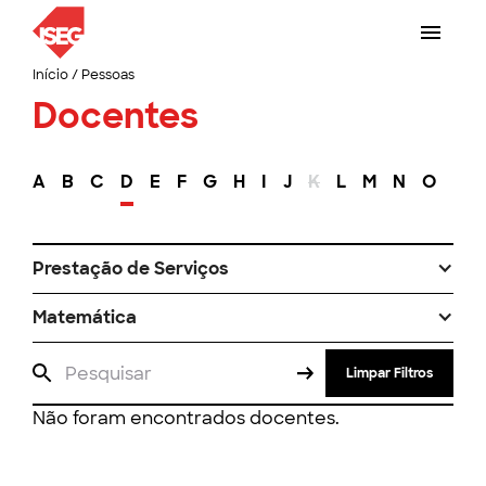
Início
/
Pessoas
Docentes
A
B
C
D
E
F
G
H
I
J
K
L
M
N
O
P
Prestação de Serviços
Matemática
Limpar Filtros
Não foram encontrados docentes.