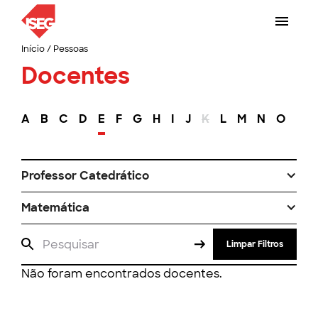
Início
/
Pessoas
Docentes
A
B
C
D
E
F
G
H
I
J
K
L
M
N
O
P
Professor Catedrático
Matemática
Limpar Filtros
Não foram encontrados docentes.