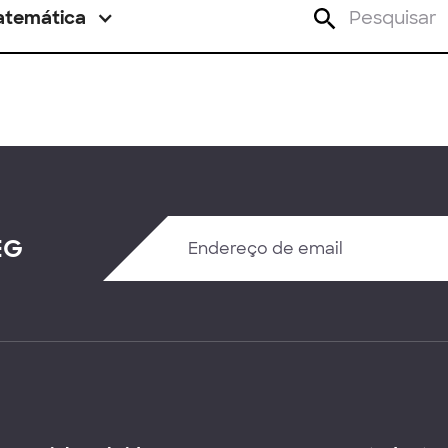
atemática
EG