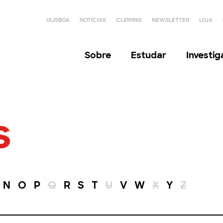
ULISBOA
NOTÍCIAS
CLIPPING
NEWSLETTER
LOJA
Sobre
Estudar
Investi
s
N
O
P
Q
R
S
T
U
V
W
X
Y
Z