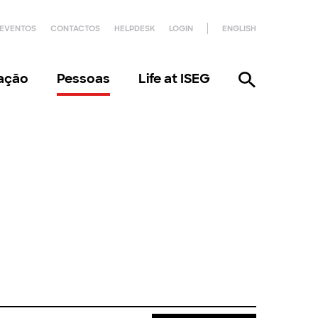
EVENTOS
CONTACTOS
HELPDESK
LOGIN
ENGLISH
gação
Pessoas
Life at ISEG