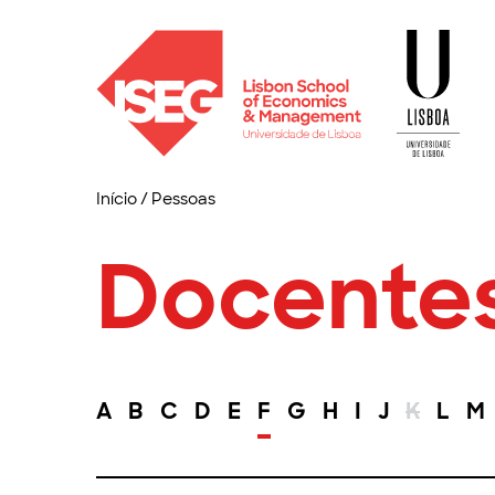
Início
/
Pessoas
Docente
A
B
C
D
E
F
G
H
I
J
K
L
M