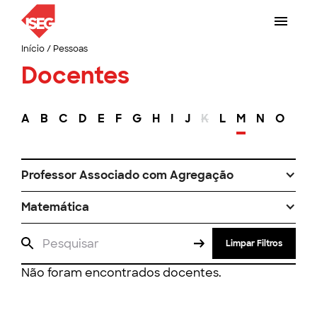
Início
/
Pessoas
Docentes
A
B
C
D
E
F
G
H
I
J
K
L
M
N
O
P
Professor Associado com Agregação
Matemática
Limpar Filtros
Não foram encontrados docentes.