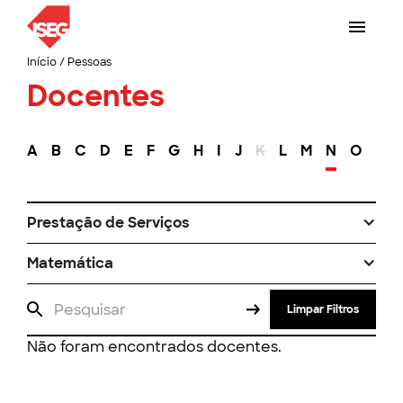
Início
/
Pessoas
Docentes
A
B
C
D
E
F
G
H
I
J
K
L
M
N
O
P
Prestação de Serviços
Matemática
Limpar Filtros
Não foram encontrados docentes.