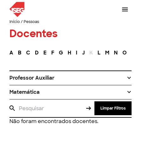
Início
/
Pessoas
Docentes
A
B
C
D
E
F
G
H
I
J
K
L
M
N
O
P
Professor Auxiliar
Matemática
Limpar Filtros
Não foram encontrados docentes.