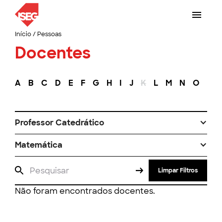
Início
/
Pessoas
Docentes
A
B
C
D
E
F
G
H
I
J
K
L
M
N
O
P
Professor Catedrático
Matemática
Limpar Filtros
Não foram encontrados docentes.