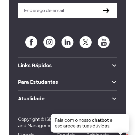
Links Rápidos
Para Estudantes
Atualidade
Copyright © ISEG Lisbon School of Economics
Fala com o nosso
chatbot
e
and Management 2026
esclarece as tuas dúvidas.