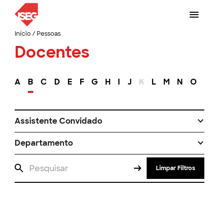
Início
/
Pessoas
Docentes
A
B
C
D
E
F
G
H
I
J
K
L
M
N
O
P
Assistente Convidado
Departamento
Limpar Filtros