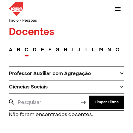
Início
/
Pessoas
Docentes
A
B
C
D
E
F
G
H
I
J
K
L
M
N
O
P
Professor Auxiliar com Agregação
Ciências Sociais
Limpar Filtros
Não foram encontrados docentes.