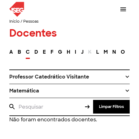
Início
/
Pessoas
Docentes
A
B
C
D
E
F
G
H
I
J
K
L
M
N
O
P
Professor Catedrático Visitante
Matemática
Limpar Filtros
Não foram encontrados docentes.