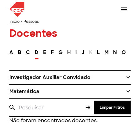
Início
/
Pessoas
Docentes
A
B
C
D
E
F
G
H
I
J
K
L
M
N
O
P
Investigador Auxiliar Convidado
Matemática
Limpar Filtros
Não foram encontrados docentes.