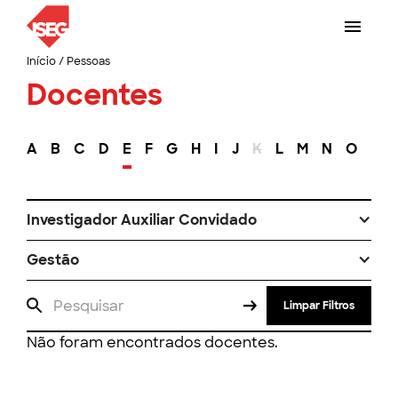
Início
/
Pessoas
Docentes
A
B
C
D
E
F
G
H
I
J
K
L
M
N
O
P
Investigador Auxiliar Convidado
Gestão
Limpar Filtros
Não foram encontrados docentes.