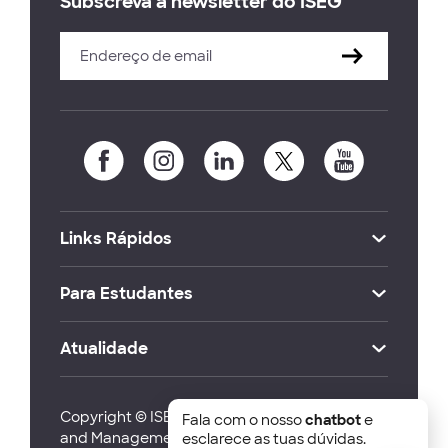
Subscreva a newsletter do ISEG
Links Rápidos
Para Estudantes
Atualidade
Copyright © ISEG Lisbon School of Economics
Fala com o nosso
chatbot
e
and Management 2026
esclarece as tuas dúvidas.