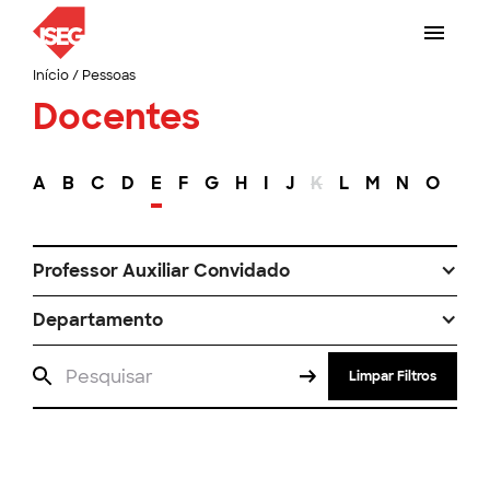
Início
/
Pessoas
Docentes
A
B
C
D
E
F
G
H
I
J
K
L
M
N
O
P
Professor Auxiliar Convidado
Departamento
Limpar Filtros