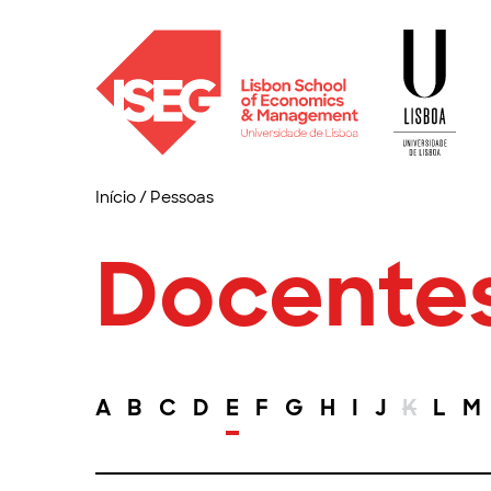
Início
/
Pessoas
Docente
A
B
C
D
E
F
G
H
I
J
K
L
M