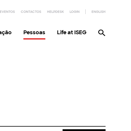
EVENTOS
CONTACTOS
HELPDESK
LOGIN
ENGLISH
gação
Pessoas
Life at ISEG