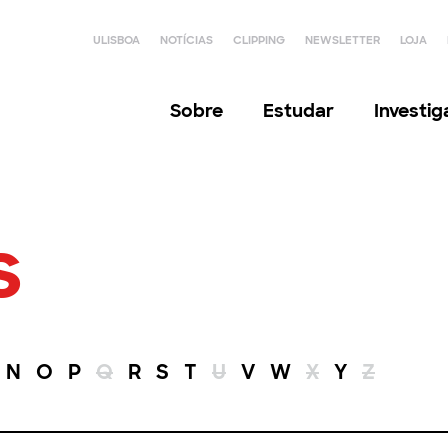
ULISBOA
NOTÍCIAS
CLIPPING
NEWSLETTER
LOJA
Sobre
Estudar
Investi
s
N
O
P
Q
R
S
T
U
V
W
X
Y
Z