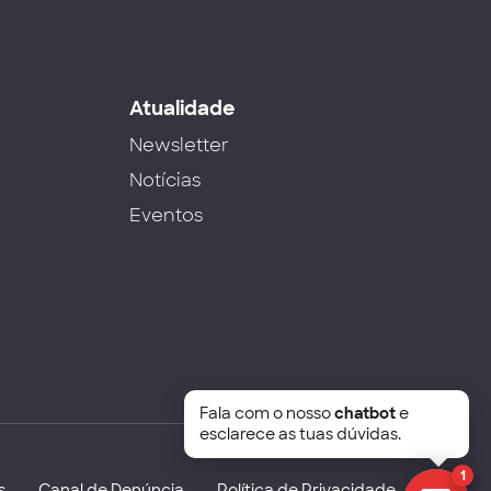
s
Atualidade
Newsletter
Notícias
Eventos
Fala com o nosso
chatbot
e
esclarece as tuas dúvidas.
1
s
Canal de Denúncia
Política de Privacidade