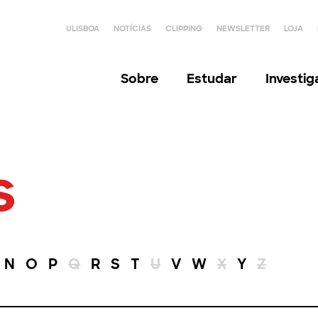
ULISBOA
NOTÍCIAS
CLIPPING
NEWSLETTER
LOJA
Sobre
Estudar
Investi
s
N
O
P
Q
R
S
T
U
V
W
X
Y
Z