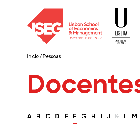
Início
/
Pessoas
Docente
A
B
C
D
E
F
G
H
I
J
K
L
M