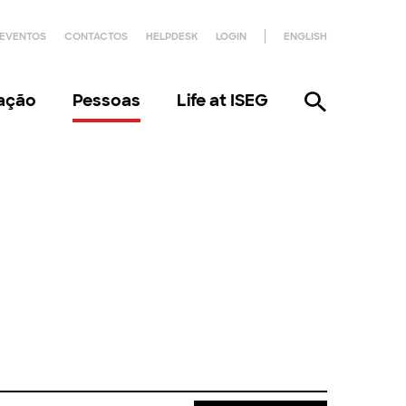
EVENTOS
CONTACTOS
HELPDESK
LOGIN
ENGLISH
gação
Pessoas
Life at ISEG