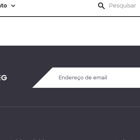
nto
EG