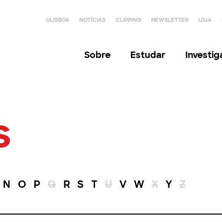
ULISBOA
NOTÍCIAS
CLIPPING
NEWSLETTER
LOJA
Sobre
Estudar
Investi
s
N
O
P
Q
R
S
T
U
V
W
X
Y
Z