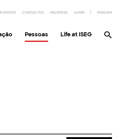
EVENTOS
CONTACTOS
HELPDESK
LOGIN
ENGLISH
gação
Pessoas
Life at ISEG