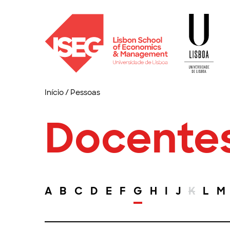
Início
/
Pessoas
Docente
A
B
C
D
E
F
G
H
I
J
K
L
M