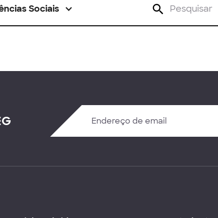
ências Sociais
EG