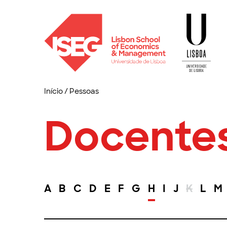
Início
/
Pessoas
Docente
A
B
C
D
E
F
G
H
I
J
K
L
M