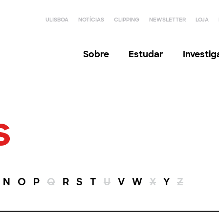
ULISBOA
NOTÍCIAS
CLIPPING
NEWSLETTER
LOJA
Sobre
Estudar
Investi
s
N
O
P
Q
R
S
T
U
V
W
X
Y
Z