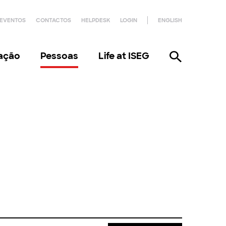
EVENTOS
CONTACTOS
HELPDESK
LOGIN
ENGLISH
gação
Pessoas
Life at ISEG