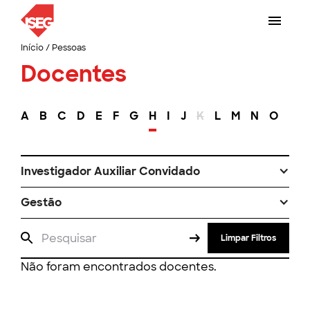
Início
/
Pessoas
Docentes
A
B
C
D
E
F
G
H
I
J
K
L
M
N
O
P
Investigador Auxiliar Convidado
Gestão
Limpar Filtros
Não foram encontrados docentes.