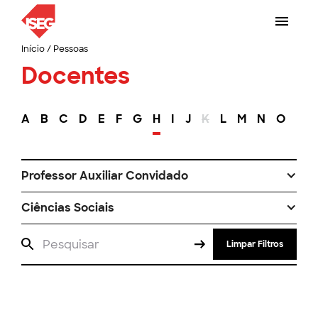
Início
/
Pessoas
Docentes
A
B
C
D
E
F
G
H
I
J
K
L
M
N
O
P
Professor Auxiliar Convidado
Ciências Sociais
Limpar Filtros