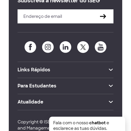
Subscreva a newsletter do ISEG
Links Rápidos
Para Estudantes
Atualidade
Copyright © ISEG Lisbon School of Economics
Fala com o nosso
chatbot
e
and Management 2026
esclarece as tuas dúvidas.