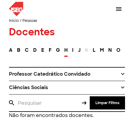
Início
/
Pessoas
Docentes
A
B
C
D
E
F
G
H
I
J
K
L
M
N
O
P
Professor Catedrático Convidado
Ciências Sociais
Limpar Filtros
Não foram encontrados docentes.