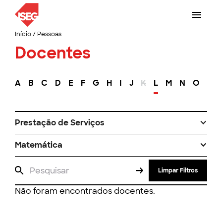
Início
/
Pessoas
Docentes
A
B
C
D
E
F
G
H
I
J
K
L
M
N
O
P
Prestação de Serviços
Matemática
Limpar Filtros
Não foram encontrados docentes.