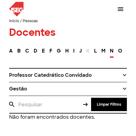
Início
/
Pessoas
Docentes
A
B
C
D
E
F
G
H
I
J
K
L
M
N
O
P
Professor Catedrático Convidado
Gestão
Limpar Filtros
Não foram encontrados docentes.