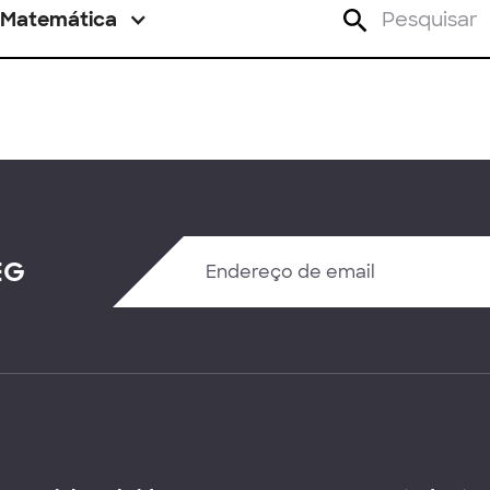
Matemática
EG