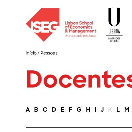
Início
/
Pessoas
Docente
A
B
C
D
E
F
G
H
I
J
K
L
M