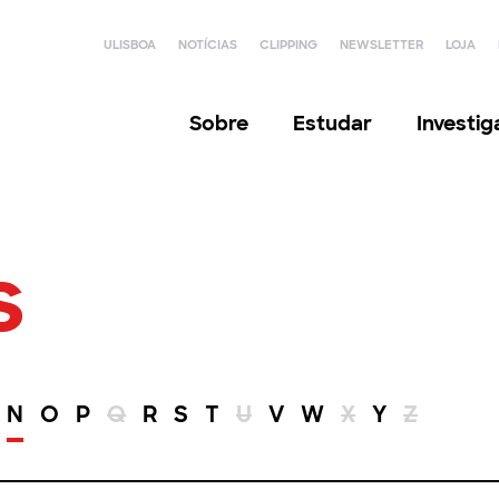
ULISBOA
NOTÍCIAS
CLIPPING
NEWSLETTER
LOJA
Sobre
Estudar
Investi
s
N
O
P
Q
R
S
T
U
V
W
X
Y
Z