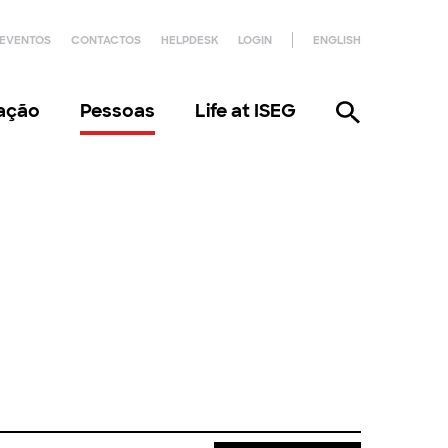
EVENTOS
CONTACTOS
HELPDESK
LOGIN
ENGLISH
gação
Pessoas
Life at ISEG