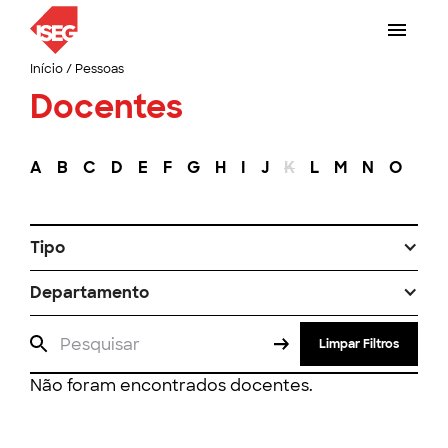
Início
/
Pessoas
Docentes
A
B
C
D
E
F
G
H
I
J
K
L
M
N
O
P
Tipo
Departamento
Limpar Filtros
Não foram encontrados docentes.