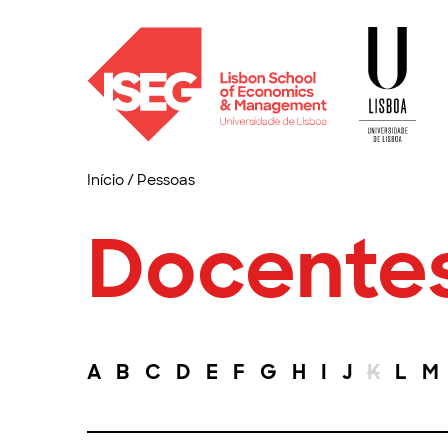
Início
/
Pessoas
Docente
A
B
C
D
E
F
G
H
I
J
K
L
M