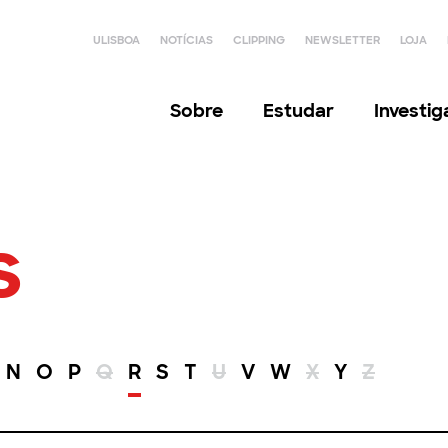
ULISBOA
NOTÍCIAS
CLIPPING
NEWSLETTER
LOJA
Sobre
Estudar
Investi
s
N
O
P
Q
R
S
T
U
V
W
X
Y
Z