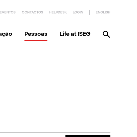
EVENTOS
CONTACTOS
HELPDESK
LOGIN
ENGLISH
gação
Pessoas
Life at ISEG