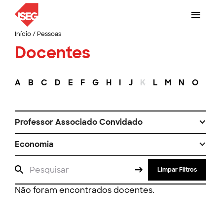
Início
/
Pessoas
Docentes
A
B
C
D
E
F
G
H
I
J
K
L
M
N
O
P
Professor Associado Convidado
Economia
Limpar Filtros
Não foram encontrados docentes.