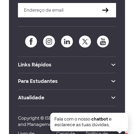
Links Rápidos
Para Estudantes
Atualidade
Copyright © ISEG Lisbon School of Economics
Fala com o nosso
chatbot
e
and Management 2026
esclarece as tuas dúvidas.
Livro de
Canal de
Política de