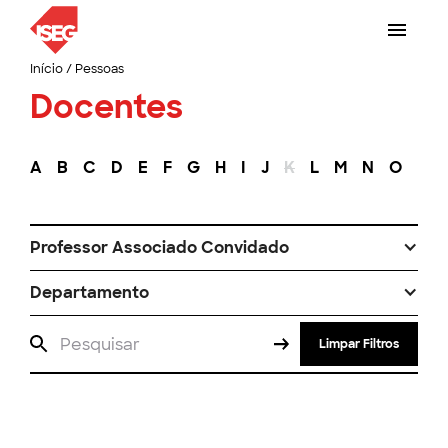
Início
/
Pessoas
Docentes
A
B
C
D
E
F
G
H
I
J
K
L
M
N
O
P
Professor Associado Convidado
Departamento
Limpar Filtros