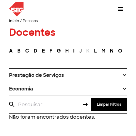
Início
/
Pessoas
Docentes
A
B
C
D
E
F
G
H
I
J
K
L
M
N
O
P
Prestação de Serviços
Economia
Limpar Filtros
Não foram encontrados docentes.