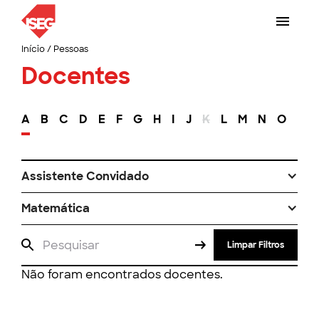
Início
/
Pessoas
Docentes
A
B
C
D
E
F
G
H
I
J
K
L
M
N
O
P
Assistente Convidado
Matemática
Limpar Filtros
Não foram encontrados docentes.