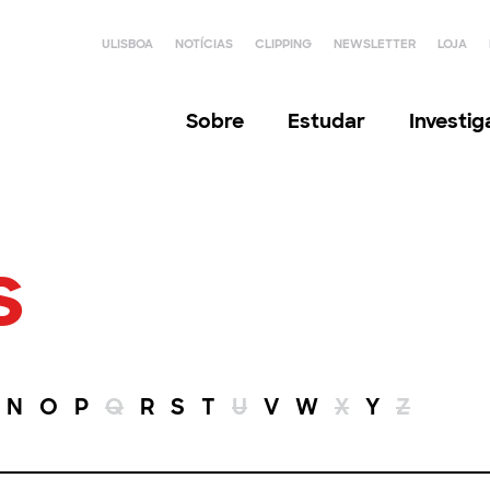
ULISBOA
NOTÍCIAS
CLIPPING
NEWSLETTER
LOJA
Sobre
Estudar
Investi
s
N
O
P
Q
R
S
T
U
V
W
X
Y
Z