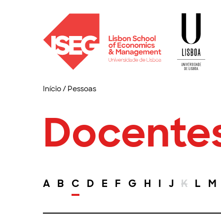
Início
/
Pessoas
Docente
A
B
C
D
E
F
G
H
I
J
K
L
M