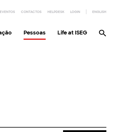
EVENTOS
CONTACTOS
HELPDESK
LOGIN
ENGLISH
gação
Pessoas
Life at ISEG