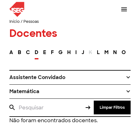
Início
/
Pessoas
Docentes
A
B
C
D
E
F
G
H
I
J
K
L
M
N
O
P
Assistente Convidado
Matemática
Limpar Filtros
Não foram encontrados docentes.