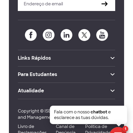
Links Rápidos
Para Estudantes
Atualidade
Copyright © ISEG Lisbon School of Economics
Fala com o nosso
chatbot
e
and Management 2026
esclarece as tuas dúvidas.
Livro de
Canal de
Política de
1
Reclamações
Denúncia
Privacidade