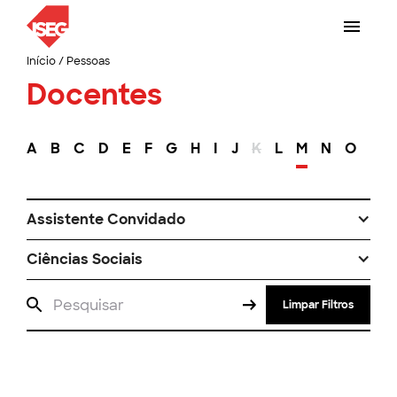
Início
/
Pessoas
Docentes
A
B
C
D
E
F
G
H
I
J
K
L
M
N
O
P
Assistente Convidado
Ciências Sociais
Limpar Filtros