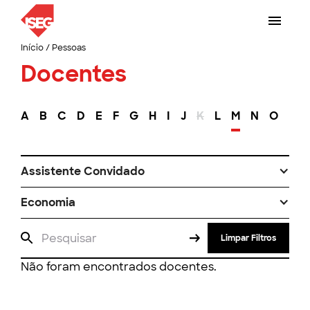
Início
/
Pessoas
Docentes
A
B
C
D
E
F
G
H
I
J
K
L
M
N
O
P
Assistente Convidado
Economia
Limpar Filtros
Não foram encontrados docentes.