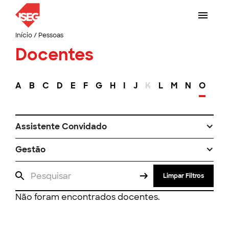
Início
/
Pessoas
Docentes
A
B
C
D
E
F
G
H
I
J
K
L
M
N
O
P
Assistente Convidado
Gestão
Limpar Filtros
Não foram encontrados docentes.