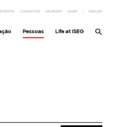
EVENTOS
CONTACTOS
HELPDESK
LOGIN
ENGLISH
gação
Pessoas
Life at ISEG