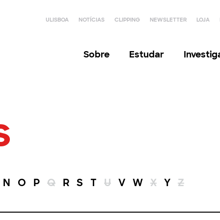
ULISBOA
NOTÍCIAS
CLIPPING
NEWSLETTER
LOJA
Sobre
Estudar
Investi
s
N
O
P
Q
R
S
T
U
V
W
X
Y
Z