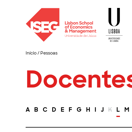
Início
/
Pessoas
Docente
A
B
C
D
E
F
G
H
I
J
K
L
M