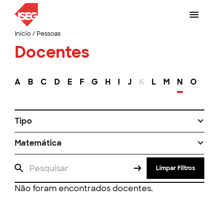
Início
/
Pessoas
Docentes
A
B
C
D
E
F
G
H
I
J
K
L
M
N
O
P
Tipo
Matemática
Limpar Filtros
Não foram encontrados docentes.