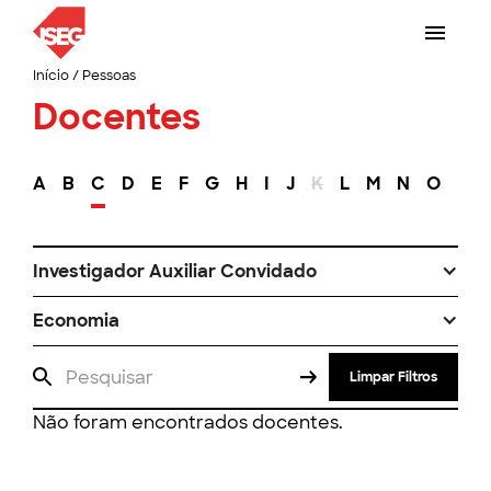
Início
/
Pessoas
Docentes
A
B
C
D
E
F
G
H
I
J
K
L
M
N
O
P
Investigador Auxiliar Convidado
Economia
Limpar Filtros
Não foram encontrados docentes.