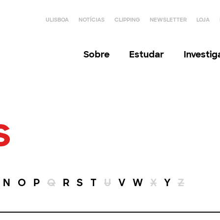
ULISBOA
NOTÍCIAS
CLIPPING
NEWSLETTER
LOJA
Sobre
Estudar
Investi
s
N
O
P
Q
R
S
T
U
V
W
X
Y
Z