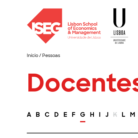
Início
/
Pessoas
Docente
A
B
C
D
E
F
G
H
I
J
K
L
M