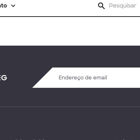
nto
EG