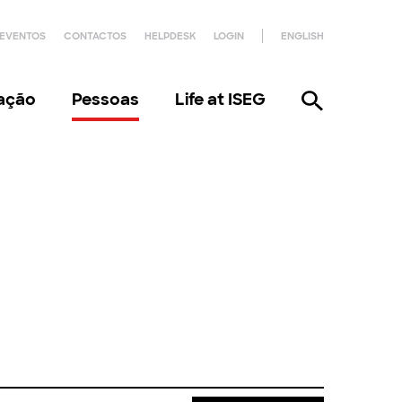
EVENTOS
CONTACTOS
HELPDESK
LOGIN
ENGLISH
gação
Pessoas
Life at ISEG