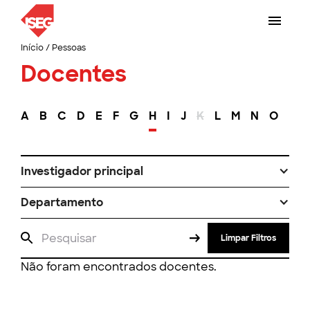
Início
/
Pessoas
Docentes
A
B
C
D
E
F
G
H
I
J
K
L
M
N
O
P
Investigador principal
Departamento
Limpar Filtros
Não foram encontrados docentes.