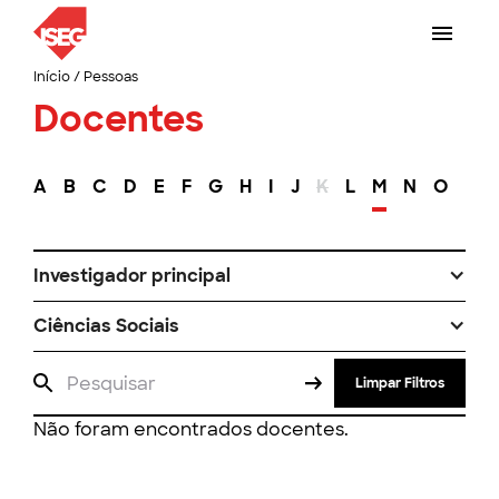
Início
/
Pessoas
Docentes
A
B
C
D
E
F
G
H
I
J
K
L
M
N
O
P
Investigador principal
Ciências Sociais
Limpar Filtros
Não foram encontrados docentes.