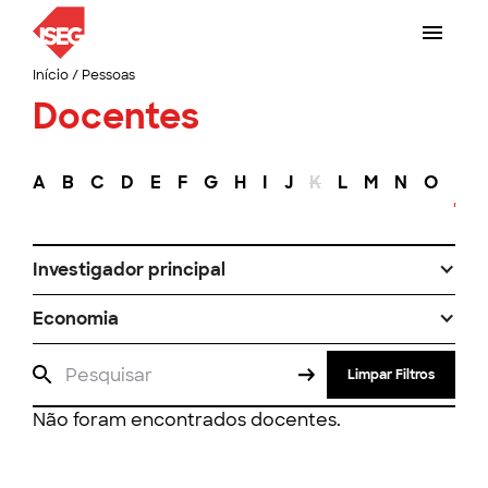
Início
/
Pessoas
Docentes
A
B
C
D
E
F
G
H
I
J
K
L
M
N
O
P
Investigador principal
Economia
Limpar Filtros
Não foram encontrados docentes.