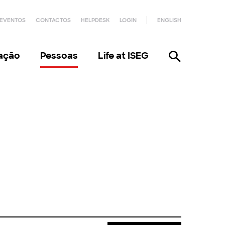
EVENTOS
CONTACTOS
HELPDESK
LOGIN
ENGLISH
gação
Pessoas
Life at ISEG