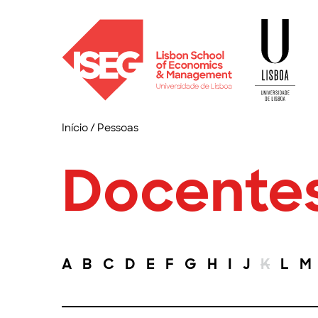
Início
/
Pessoas
Docente
A
B
C
D
E
F
G
H
I
J
K
L
M