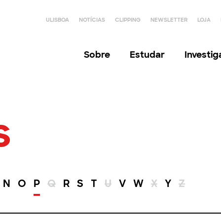
ULISBOA
NOTÍCIAS
CLIPPING
NEWSLETTER
LOJA
Sobre
Estudar
Investi
s
N
O
P
Q
R
S
T
U
V
W
X
Y
Z