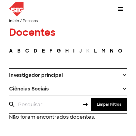
Início
/
Pessoas
Docentes
A
B
C
D
E
F
G
H
I
J
K
L
M
N
O
P
Investigador principal
Ciências Sociais
Limpar Filtros
Não foram encontrados docentes.