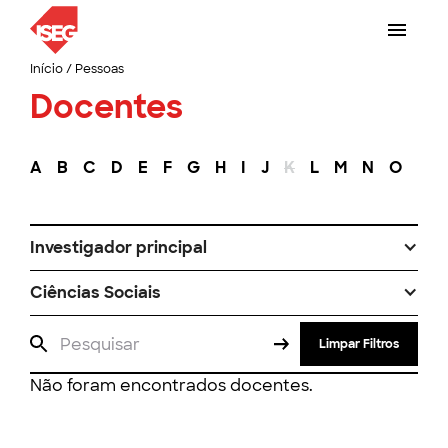
Início
/
Pessoas
Docentes
A
B
C
D
E
F
G
H
I
J
K
L
M
N
O
P
Investigador principal
Ciências Sociais
Limpar Filtros
Não foram encontrados docentes.