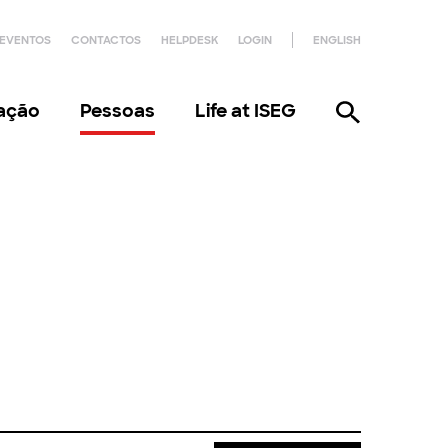
EVENTOS
CONTACTOS
HELPDESK
LOGIN
ENGLISH
gação
Pessoas
Life at ISEG