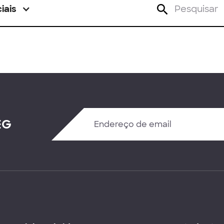
iais
EG