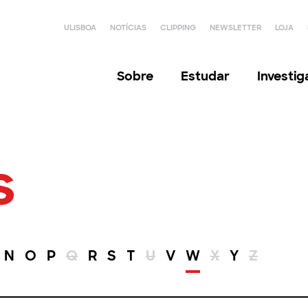
ULISBOA
NOTÍCIAS
CLIPPING
NEWSLETTER
LOJA
Sobre
Estudar
Investi
s
N
O
P
Q
R
S
T
U
V
W
X
Y
Z