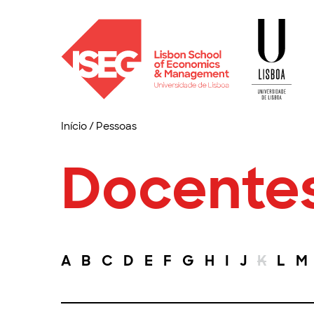
Início
/
Pessoas
Docente
A
B
C
D
E
F
G
H
I
J
K
L
M