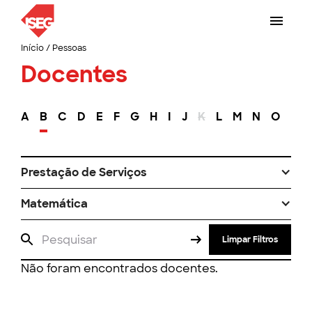
Início
/
Pessoas
Docentes
A
B
C
D
E
F
G
H
I
J
K
L
M
N
O
P
Prestação de Serviços
Matemática
Limpar Filtros
Não foram encontrados docentes.