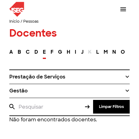
Início
/
Pessoas
Docentes
A
B
C
D
E
F
G
H
I
J
K
L
M
N
O
P
Prestação de Serviços
Gestão
Limpar Filtros
Não foram encontrados docentes.