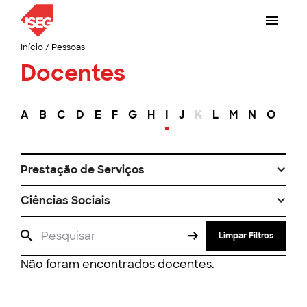
Início
/
Pessoas
Docentes
A
B
C
D
E
F
G
H
I
J
K
L
M
N
O
P
Prestação de Serviços
Ciências Sociais
Limpar Filtros
Não foram encontrados docentes.